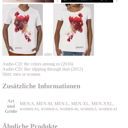
+
+
oder
Audio-CD: the colors among us (2016)
Audio-CD: like slipping through dust (2012)
Shirt: men or women
Zusätzliche Informationen
Art
MEN-S, MEN-M, MEN-L, MEN-XL, MEN-XXL,
und
women-xs, women-s, women-m, women-l, women-xl
Größe
Ähnliche Produkte