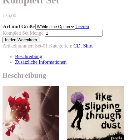
Komplett Set
€
35,00
Art und Größe
Leeren
Komplett Set Menge
In den Warenkorb
Artikelnummer:
Set-01
Kategorien:
CD
,
Shirt
Beschreibung
Zusätzliche Informationen
Beschreibung