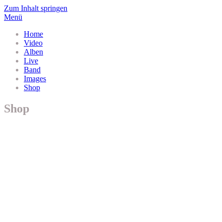
Zum Inhalt springen
Menü
Home
Video
Alben
Live
Band
Images
Shop
Shop